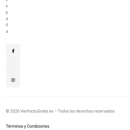
s
p
a
ñ
a
.
© 2026 VerifactuGratis.es – Todos los derechos reservados.
Términos y Condiciones.