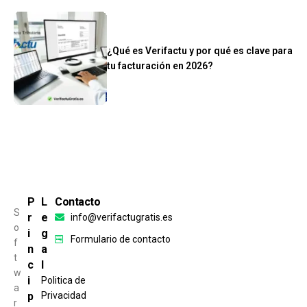
¿Qué es Verifactu y por qué es clave para
tu facturación en 2026?
P
L
Contacto
S
r
e
info@verifactugratis.es
o
i
g
Formulario de contacto
f
n
a
t
c
l
w
i
Politica de
a
p
Privacidad
r