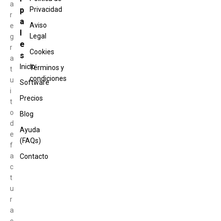
a
p
Privacidad
r
a
Aviso
e
l
Legal
g
e
r
Cookies
s
a
Inicio
Términos y
t
condiciones
u
Software
i
Precios
t
o
Blog
d
Ayuda
e
(FAQs)
f
a
Contacto
c
t
u
r
a