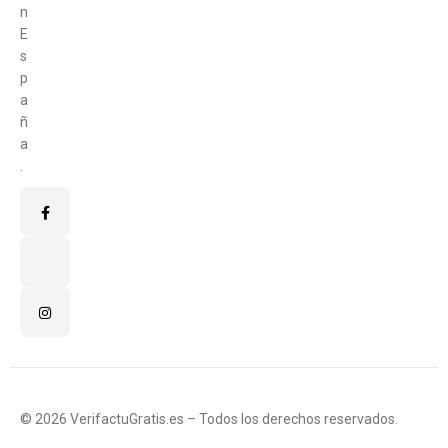
n
E
s
p
a
ñ
a
.
© 2026 VerifactuGratis.es – Todos los derechos reservados.