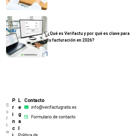
¿Qué es Verifactu y por qué es clave para
tu facturación en 2026?
P
L
Contacto
S
r
e
info@verifactugratis.es
o
i
g
Formulario de contacto
f
n
a
t
c
l
w
i
Politica de